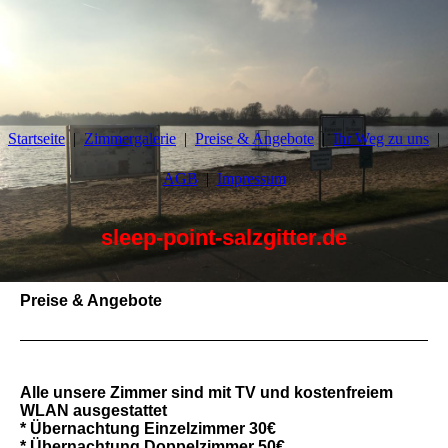
Startseite
Zimmergalerie
Preise & Angebote
Ihr Weg zu uns
AGB
Impressum
sleep-point-salzgitter.de
Preise & Angebote
Alle unsere Zimmer sind mit TV und kostenfreiem
WLAN ausgestattet
* Übernachtung Einzelzimmer 30€
* Übernachtung Doppelzimmer 50€