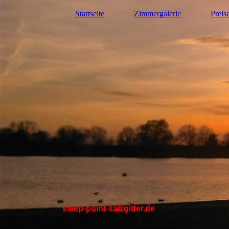
Startseite
Zimmergalerie
Preis
sleep-point-salzgitter.de